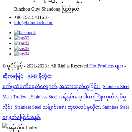
Binzhou City၊ Shandong ပြည်နယ်
+86 15215431616
info@bommach.com
© မူပိုင်ခွင့် - 2021-2023 : All Rights Reserved.
Hot Products များ
-
ဆိုက်မြေပုံ
-
AMP မိုဘိုင်း
စက်မှုသံမဏိရေတံလျှောက်
,
အသားထုတ်ယူခြင်း။
,
Stainless Steel
Meat Trolley ၊
,
Stainless Steel သန့်ရှင်းရေးဝါယာကြိုးထုတ်လုပ်မှု
လိုင်း
,
Stainless Steel သန့်ရှင်းရေး ထုတ်လုပ်မှုလိုင်း
,
Stainless Steel
ရေနုတ်မြောင်းစနစ်
,