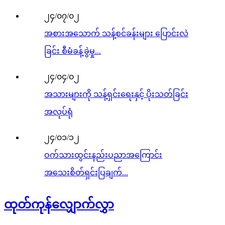
၂၄/၀၇/၀၂
အစားအသောက် သန့်စင်ခန်းများ ပြောင်းလဲ
ခြင်း စီမံခန့်ခွဲမှု...
၂၄/၀၄/၀၂
အသားများကို သန့်ရှင်းရေးနှင့် ပိုးသတ်ခြင်း
အလုပ်ရုံ
၂၄/၀၁/၁၂
ဝက်သားထွင်းနည်းပညာအကြောင်း
အသေးစိတ်ရှင်းပြချက်...
ထုတ်ကုန်လျှောက်လွှာ