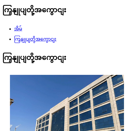
ကြှနျုပျတို့အကွောငျး
အိမ်
ကြှနျုပျတို့အကွောငျး
ကြှနျုပျတို့အကွောငျး