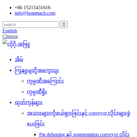
+86 15215431616
info@bommach.com
English
Chinese
အိမ်
ကြှနျုပျတို့အကွောငျး
ကုမ္ပဏီအကြောင်း
ကုမ္ပဏီရှိုး
ထုတ်ကုန်များ
အသားများကိုဖယ်ရှားခြင်းနှင့် conveyor လိုင်းများခွဲ
ပေးခြင်း
Pig deboning နှင့် segmentation conveyor လိုင်း