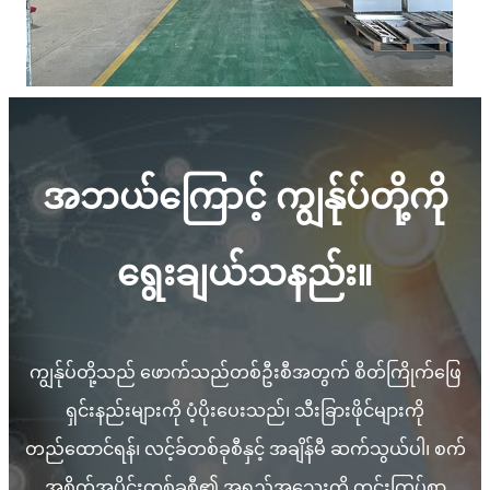
အဘယ်ကြောင့် ကျွန်ုပ်တို့ကို
ရွေးချယ်သနည်း။
ကျွန်ုပ်တို့သည် ဖောက်သည်တစ်ဦးစီအတွက် စိတ်ကြိုက်ဖြေ
ရှင်းနည်းများကို ပံ့ပိုးပေးသည်၊ သီးခြားဖိုင်များကို
တည်ထောင်ရန်၊ လင့်ခ်တစ်ခုစီနှင့် အချိန်မီ ဆက်သွယ်ပါ၊ စက်
အစိတ်အပိုင်းတစ်ခုစီ၏ အရည်အသွေးကို တင်းကြပ်စွာ