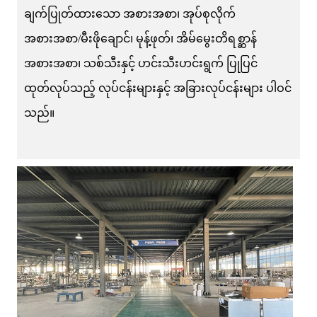
ချက်ပြုတ်ထားသော အစားအစာ၊ အုပ်စုလိုက်
အစားအစာ/မီးဖိုချောင်၊ မုန့်ဖုတ်၊ အိမ်မွေးတိရစ္ဆာန်
အစားအစာ၊ သစ်သီးနှင့် ဟင်းသီးဟင်းရွက် ပြုပြင်
ထုတ်လုပ်သည့် လုပ်ငန်းများနှင့် အခြားလုပ်ငန်းများ ပါဝင်
သည်။