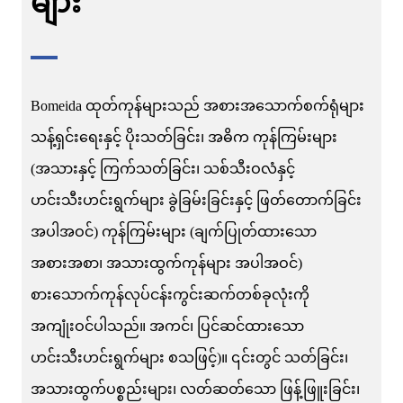
များ
Bomeida ထုတ်ကုန်များသည် အစားအသောက်စက်ရုံများ
သန့်ရှင်းရေးနှင့် ပိုးသတ်ခြင်း၊ အဓိက ကုန်ကြမ်းများ
(အသားနှင့် ကြက်သတ်ခြင်း၊ သစ်သီးဝလံနှင့်
ဟင်းသီးဟင်းရွက်များ ခွဲခြမ်းခြင်းနှင့် ဖြတ်တောက်ခြင်း
အပါအဝင်) ကုန်ကြမ်းများ (ချက်ပြုတ်ထားသော
အစားအစာ၊ အသားထွက်ကုန်များ အပါအဝင်)
စားသောက်ကုန်လုပ်ငန်းကွင်းဆက်တစ်ခုလုံးကို
အကျုံးဝင်ပါသည်။ အကင်၊ ပြင်ဆင်ထားသော
ဟင်းသီးဟင်းရွက်များ စသဖြင့်)။ ၎င်းတွင် သတ်ခြင်း၊
အသားထွက်ပစ္စည်းများ၊ လတ်ဆတ်သော ဖြန့်ဖြူးခြင်း၊