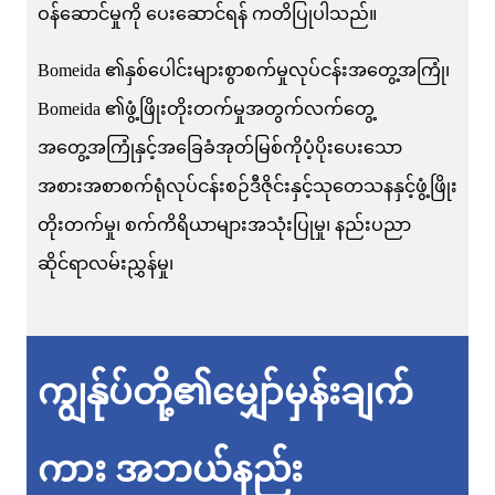
ဝန်ဆောင်မှုကို ပေးဆောင်ရန် ကတိပြုပါသည်။
Bomeida ၏နှစ်ပေါင်းများစွာစက်မှုလုပ်ငန်းအတွေ့အကြုံ၊
Bomeida ၏ဖွံ့ဖြိုးတိုးတက်မှုအတွက်လက်တွေ့
အတွေ့အကြုံနှင့်အခြေခံအုတ်မြစ်ကိုပံ့ပိုးပေးသော
အစားအစာစက်ရုံလုပ်ငန်းစဉ်ဒီဇိုင်းနှင့်သုတေသနနှင့်ဖွံ့ဖြိုး
တိုးတက်မှု၊ စက်ကိရိယာများအသုံးပြုမှု၊ နည်းပညာ
ဆိုင်ရာလမ်းညွှန်မှု၊
ကျွန်ုပ်တို့၏မျှော်မှန်းချက်
ကား အဘယ်နည်း