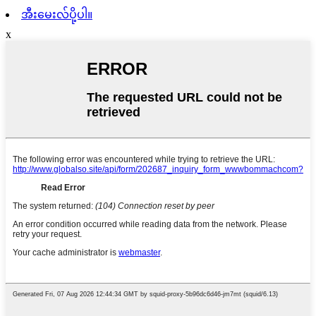
အီးမေးလ်ပို့ပါ။
x