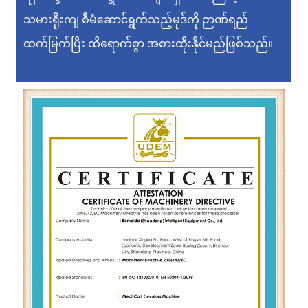
သမားရိုးကျ စီမံဆောင်ရွက်သည့်မုဒ်ကို ဉာဏ်ရည်
ထက်မြက်ပြီး ထိရောက်စွာ အစားထိုးနိုင်မည်ဖြစ်သည်။