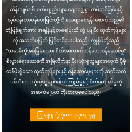
ထိန်းချုပ်ရန်၊ စက်ပစ္စည်းများ ချောမွေ့စွာ တပ်ဆင်ခြင်းနှင့်
လုပ်ငန်းတာဝန်ပေးခြင်းတို့ကို သေချာစေရန်၊ ဖောက်သည်၏
တုံ့ပြန်ချက်အား အချိန်နှင့်တစ်ပြေးညီ တုံ့ပြန်ပြီး ထုတ်ကုန်များ
ကို အဆက်မပြတ် မြှင့်တင်ပေးပါသည်။ ကျွန်ုပ်တို့သည်
"သမာဓိကိုအခြေခံသော၊ စိတ်အားထက်သန်သောဝန်ဆောင်မှု"
စီးပွားရေးဒဿနကို အမြဲလိုက်နာပြီး၊ သုံးစွဲသူများအတွက် ပိုမို
တန်ဖိုးရှိသော ထုတ်ကုန်များနှင့် ဝန်ဆောင်မှုများကို ဆက်လက်
ဖန်တီးကာ သုံးစွဲသူများ၏ ယုံကြည်မှုနှင့် စိတ်ကျေနပ်မှုကို
အဆက်မပြတ် တိုးတက်စေပါသည်။
ကြှနျုပျတို့ကိုဆကျသှယျရနျ