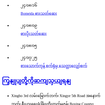
၂၄/၀၈/၁၆
Bomeida ဓားသတ်ဆေး
၂၄/၀၈/၀၉
ဓားပိုးသတ်ဆေး
၂၄/၀၈/၀၅
၂၄/၀၇/၂၅
စားသောက်ကုန် စက်ရုံမှ သေတ္တာလျှော်စက်
ကြှနျုပျတို့ကိုဆကျသှယျရနျ
Xingbo 3rd လမ်းမြောက်ဘက်၊ Xingye 5th Road အနောက်
ဘက်၊ စီးပွားရေးဖွံ့ဖြိုးတိုးတက်မှုဇုန်၊ Boxing County၊