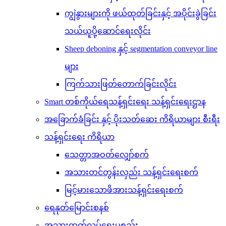
ကျွဲနွားများကို ဖယ်ထုတ်ခြင်းနှင့် အပိုင်းခွဲခြင်း
သယ်ယူပို့ဆောင်ရေးလိုင်း
Sheep deboning နှင့် segmentation conveyor line
များ
ကြက်သားဖြတ်တောက်ခြင်းလိုင်း
Smart တစ်ကိုယ်ရေသန့်ရှင်းရေး သန့်ရှင်းရေးဌာန
အခြောက်ခံခြင်း နှင့် ပိုးသတ်ဆေး ကိရိယာများ စီးရီး
သန့်ရှင်းရေး ကိရိယာ
သေတ္တာအဝတ်လျှော်စက်
အသားတင်တွန်းလှည်း သန့်ရှင်းရေးစက်
မြင့်မားသောဖိအားသန့်ရှင်းရေးစက်
ရေနုတ်မြောင်းစနစ်
အသားထုတ်လုပ်ရေးပစ္စည်း