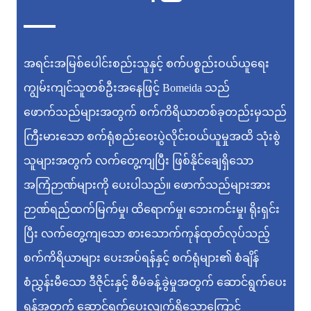
အရင်းအမြစ်ပေါင်းစည်းသူနှင့် စက်ပစ္စည်းဝယ်ယူရေး
ကျွမ်းကျင်သူတစ်ဦးအနေဖြင့် Bomeida သည်
ဖောက်သည်များအတွက် စက်ကိရိယာတစ်ခုတည်းမှသည်
ကြီးမားသော စက်ရုံစည်းဝေးပွဲလိုင်းဝယ်ယူမှုအထိ သုံးစွဲ
သူများအတွက် လက်တွေ့ကျပြီး ဖြစ်နိုင်ချေရှိသော
အကြံဉာဏ်များကို ပေးပါသည်။ ဖောက်သည်များအား
ဉာဏ်ရည်ထက်မြက်မှု၊ ထိရောက်မှု၊ ဘေးကင်းမှု၊ ရိုးရှင်း
ပြီး လက်တွေ့ကျသော စားသောက်ကုန်ထုတ်လုပ်သည့်
စက်ကိရိယာများ ပေးအပ်ရန်နှင့် စက်ရုံများ၏ စံချိန်
စံညွှန်းမီသော ဒီဇိုင်းနှင့် စီမံခန့်ခွဲမှုအတွက် ဆောင်ရွက်ပေး
ရန်အတွက် ဆောင်ရွက်ပေးလျက်ရှိသောကြောင့်