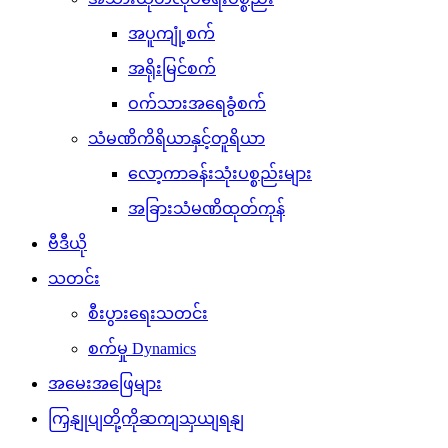
အပူကျုံ့စက်
အရိုးမြင်စက်
ဝက်သားအရေခွံစက်
သံမဏိကိရိယာနှင့်တူရိယာ
လော့ကာခန်းသုံးပစ္စည်းများ
အခြားသံမဏိထုတ်ကုန်
ဗီဒီယို
သတင်း
စီးပွားရေးသတင်း
စက်မှု Dynamics
အမေးအဖြေများ
ကြှနျုပျတို့ကိုဆကျသှယျရနျ