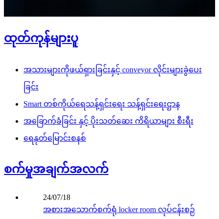
ထုတ်ကုန်များပူ
အသားများကိုဖယ်ရှားခြင်းနှင့် conveyor လိုင်းများခွဲပေး
ခြင်း
Smart တစ်ကိုယ်ရေသန့်ရှင်းရေး သန့်ရှင်းရေးဌာန
အခြောက်ခံခြင်း နှင့် ပိုးသတ်ဆေး ကိရိယာများ စီးရီး
ရေနုတ်မြောင်းစနစ်
စက်မှုအချက်အလက်
24/07/18
အစားအသောက်စက်ရုံ locker room လုပ်ငန်းစဉ်